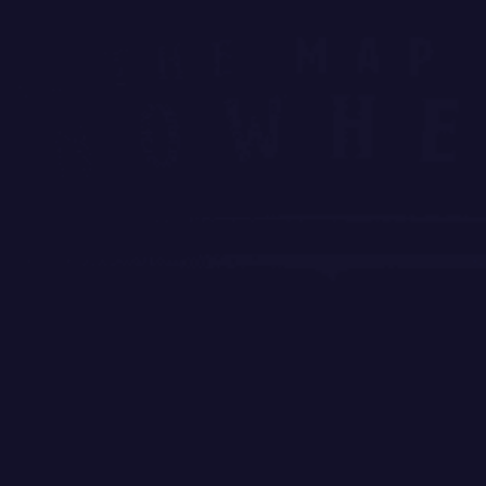
Zobacz video
…i 15 tysi za miesiąc imprezowej „harówki” ;)